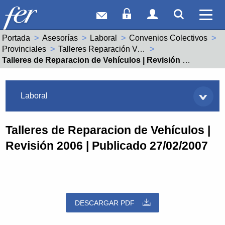
Correo web
Acceso Socios
Acceso Usuar
Mostrar
Ver 
Portada
Asesorías
Laboral
Convenios Colectivos
Provinciales
Talleres Reparación Vehiculos (26000395011982)
Actual:
Talleres de Reparacion de Vehículos | Revisión 2006 | Publicado 27/02/2007
Asesorías
Laboral
Talleres de Reparacion de Vehículos |
Revisión 2006 | Publicado 27/02/2007
DESCARGAR PDF