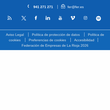
941 271 271
fer@fer.es
RSS
Facebook
Linkedin
Youtube
Vimeo
Instagram
Spotify
Twitter
Aviso Legal
Política de protección de datos
Política de
cookies
Preferencias de cookies
Accesibilidad
Federación de Empresas de La Rioja 2026