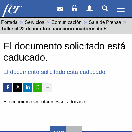
Correo web
Acceso Socios
Acceso Usuar
Mostrar
Ver 
Portada
Servicios
Comunicación
Sala de Prensa
Actual:
Taller el 22 de octubre para coordinadores de FP Dual centros educativos y empresas de La Rioja
El documento solicitado está
caducado.
El documento solicitado está caducado.
Compartir por Facebook
Compartir por Twitter
Compartir por Linkedin
Compartir por whatsapp
Imprimir
El documento solicitado está caducado.