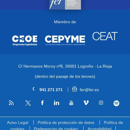
Miembro de
C/ Hermanos Moroy nº8,
26001 Logroño - La Rioja
(dentro del pasaje de los leones)
941 271 271
fer@fer.es
RSS
Facebook
Linkedin
Youtube
Vimeo
Instagram
Spotify
Twitter
Aviso Legal
Política de protección de datos
Política de
cookies
Preferencias de cookies
Accesibilidad