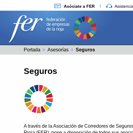
Asóciate a FER
Asistenc
Portada
Asesorías
Actual:
Seguros
Seguros
A través de la Asociación de Corredores de Segur
Rioja (FER), pone a disposición de todos sus asoci