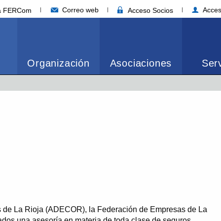
Correo web
Acces
ia FERCom
Acceso Socios
Organización
Asociaciones
Serv
os de La Rioja (ADECOR), la Federación de Empresas de La
ados una asesoría en materia de toda clase de seguros.