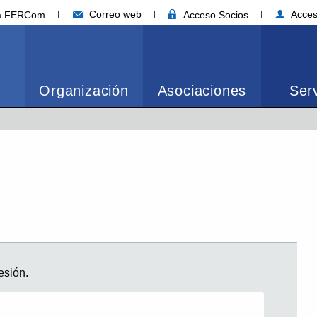
Correo web
Acces
ia FERCom
Acceso Socios
Organización
Asociaciones
Serv
N
esión.