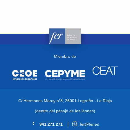
Miembro de
C/ Hermanos Moroy nº8,
26001 Logroño - La Rioja
(dentro del pasaje de los leones)
941 271 271
fer@fer.es