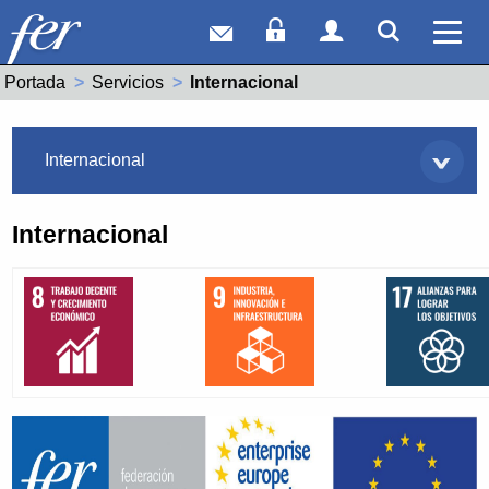
Correo web
Acceso Socios
Acceso Usuar
Mostrar
Ver 
Portada
Servicios
Actual:
Internacional
Servicios
Internacional
Internacional