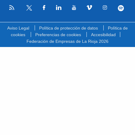
RSS
Facebook
Linkedin
Youtube
Vimeo
Instagram
Spotify
Twitter
Aviso Legal
Política de protección de datos
Política de
cookies
Preferencias de cookies
Accesibilidad
Federación de Empresas de La Rioja 2026