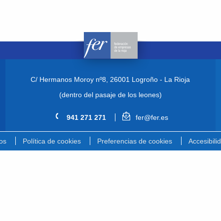
C/ Hermanos Moroy nº8,
26001 Logroño - La Rioja
(dentro del pasaje de los leones)
941 271 271
fer@fer.es
os
Política de cookies
Preferencias de cookies
Accesibili