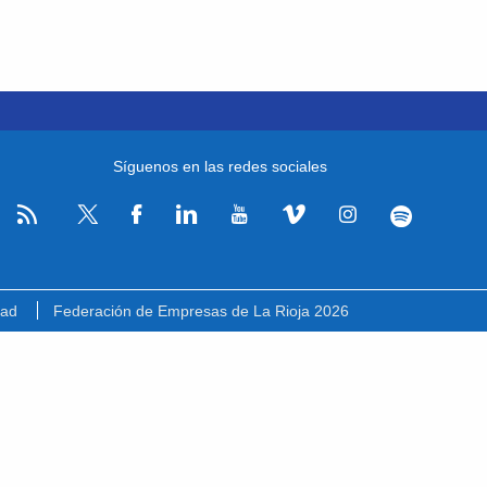
Síguenos en las redes sociales
RSS
Facebook
Linkedin
Youtube
Vimeo
Instagram
Spotify
Twitter
dad
Federación de Empresas de La Rioja 2026