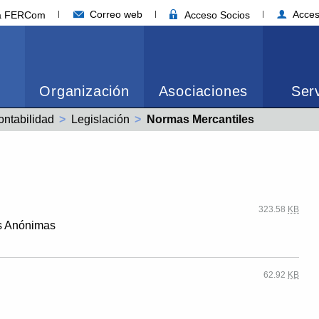
Correo web
Acces
ia FERCom
Acceso Socios
Organización
Asociaciones
Serv
ntabilidad
Legislación
Actual:
Normas Mercantiles
323.58
KB
es Anónimas
62.92
KB