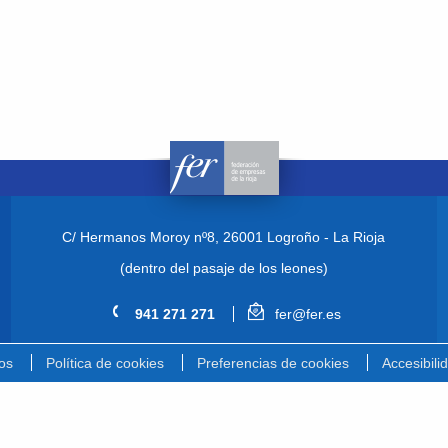
C/ Hermanos Moroy nº8,
26001 Logroño - La Rioja
(dentro del pasaje de los leones)
941 271 271
fer@fer.es
os
Política de cookies
Preferencias de cookies
Accesibili