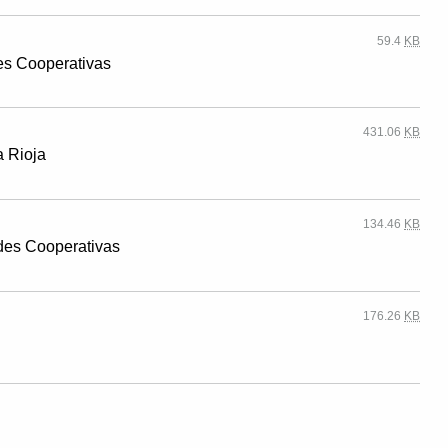
59.4
KB
es Cooperativas
431.06
KB
a Rioja
134.46
KB
des Cooperativas
176.26
KB