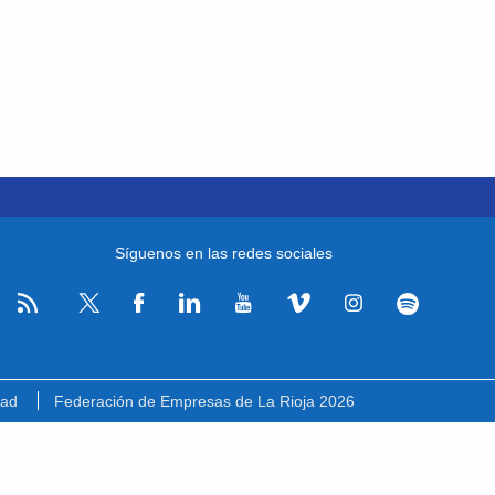
Síguenos en las redes sociales
RSS
Facebook
Linkedin
Youtube
Vimeo
Instagram
Spotify
Twitter
dad
Federación de Empresas de La Rioja 2026