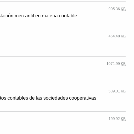
905.36
KB
slación mercantil en materia contable
464.48
KB
1071.99
KB
539.01
KB
tos contables de las sociedades cooperativas
199.92
KB