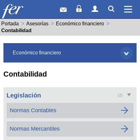
Correo web
Acceso Socios
Acceso Usuar
Mostrar
Ver 
Portada
Asesorías
Económico financiero
Actual:
Contabilidad
Asesorías
Económico financiero
Contabilidad
Legislación
(2)
Normas Contables
Normas Mercantiles