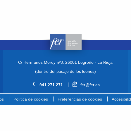
C/ Hermanos Moroy nº8,
26001 Logroño - La Rioja
(dentro del pasaje de los leones)
941 271 271
fer@fer.es
os
Política de cookies
Preferencias de cookies
Accesibili