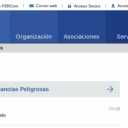
Correo web
Acces
ia FERCom
Acceso Socios
Organización
Asociaciones
Serv
as
ancías Peligrosas
204
KB
elo