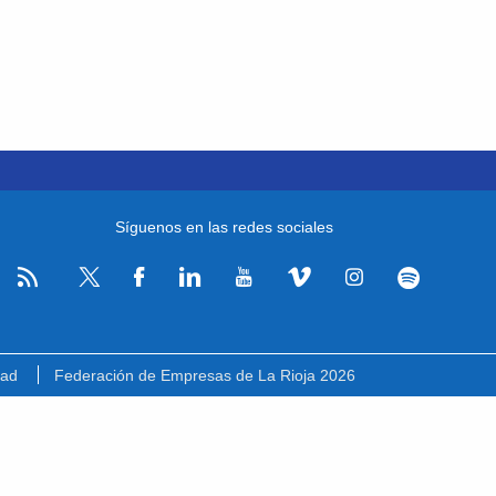
Síguenos en las redes sociales
RSS
Facebook
Linkedin
Youtube
Vimeo
Instagram
Spotify
Twitter
dad
Federación de Empresas de La Rioja 2026