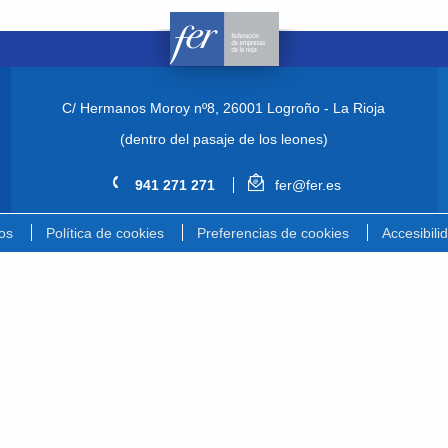
C/ Hermanos Moroy nº8,
26001 Logroño - La Rioja
(dentro del pasaje de los leones)
941 271 271
fer@fer.es
os
Política de cookies
Preferencias de cookies
Accesibili