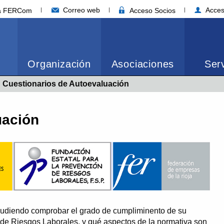
Correo web
Acces
ia FERCom
Acceso Socios
Organización
Asociaciones
Serv
Actual:
Cuestionarios de Autoevaluación
uación
 pudiendo comprobar el grado de cumpliminento de su
 de Riesgos Laborales, y qué aspectos de la normativa son