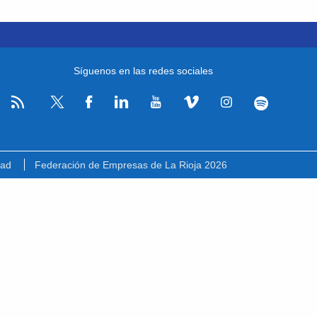
Síguenos en las redes sociales
RSS
Facebook
Linkedin
Youtube
Vimeo
Instagram
Spotify
Twitter
dad
Federación de Empresas de La Rioja 2026