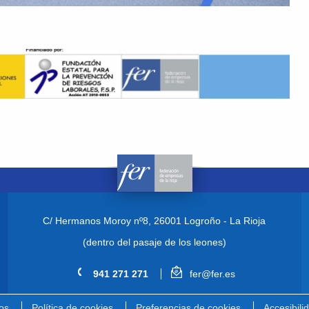
C/ Hermanos Moroy nº8,
26001 Logroño - La Rioja
(dentro del pasaje de los leones)
941 271 271
fer@fer.es
os
Política de cookies
Preferencias de cookies
Accesibili