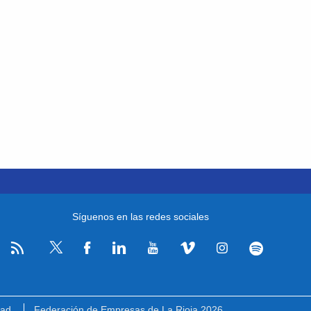
Síguenos en las redes sociales
RSS
Facebook
Linkedin
Youtube
Vimeo
Instagram
Spotify
Twitter
dad
Federación de Empresas de La Rioja 2026