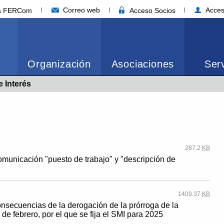
Correo web
Acces
ia FERCom
Acceso Socios
Organización
Asociaciones
Serv
 Interés
287.2
KB
omunicación "puesto de trabajo" y "descripción de
1409.37
KB
 consecuencias de la derogación de la prórroga de la
de febrero, por el que se fija el SMI para 2025