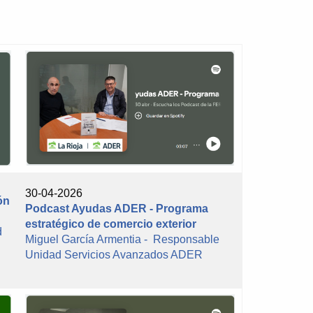
30-04-2026
ón
Podcast Ayudas ADER - Programa
estratégico de comercio exterior
d
Miguel García Armentia - Responsable
Unidad Servicios Avanzados ADER