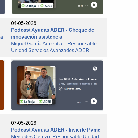
04-05-2026
Podcast Ayudas ADER - Cheque de
ta
innovación asistencia
Miguel García Armentia - Responsable
Unidad Servicios Avanzados ADER
07-05-2026
Podcast Ayudas ADER - Invierte Pyme
Mercedes Cerezo, Responsable Unidad