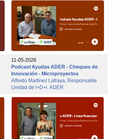
11-05-2026
Podcast Ayudas ADER - Cheques de
Innovación - Microproyectos
d
Alfredo Martínez Lafraya, Responsable
Unidad de I+D+i ADER