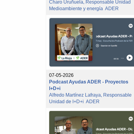
Charo Uruñuela, Responsable Unidad
Medioambiente y energía ADER
07-05-2026
Podcast Ayudas ADER - Proyectos
I+D+i
Alfredo Martínez Lafraya, Responsable
Unidad de I+D+i ADER