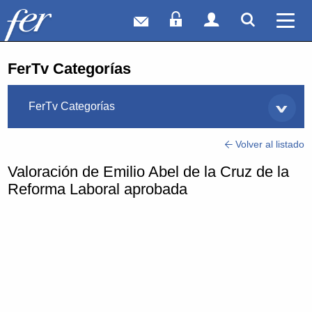
Correo web
Acceso Socios
Acceso Usuar
Mostrar
Ver 
FerTv Categorías
FerTv Categorías
Volver al listado
Valoración de Emilio Abel de la Cruz de la
Reforma Laboral aprobada