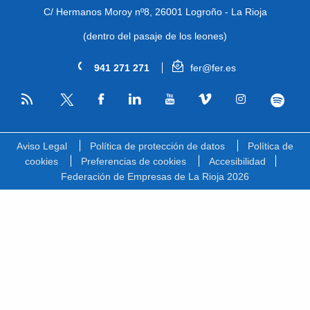
C/ Hermanos Moroy nº8,
26001 Logroño - La Rioja
(dentro del pasaje de los leones)
941 271 271
fer@fer.es
RSS
Facebook
Linkedin
Youtube
Vimeo
Instagram
Spotify
Twitter
Aviso Legal
Política de protección de datos
Política de
cookies
Preferencias de cookies
Accesibilidad
Federación de Empresas de La Rioja 2026