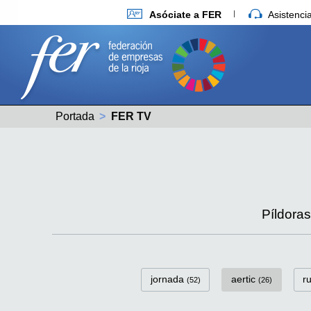
Asóciate a FER
Asistenc
Portada
Actual:
FER TV
Píldora
FerTv Categorías
jornada
aertic
r
(52)
(26)