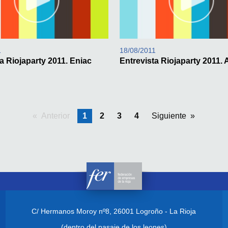
1
18/08/2011
a Riojaparty 2011. Eniac
Entrevista Riojaparty 2011.
Anterior
pagina
Estás en la pagina
1
2
3
4
Siguiente
C/ Hermanos Moroy nº8,
26001 Logroño - La Rioja
(dentro del pasaje de los leones)