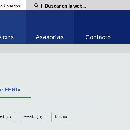
o Usuarios
Búsqueda
icios
Asesorías
Contacto
de FERtv
asf
cossío
fer
(11)
(11)
(10)