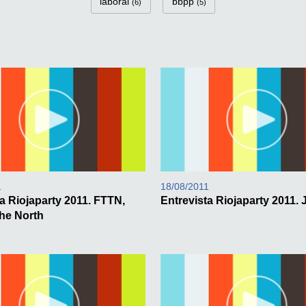
laboral
bbpp
(6)
(5)
1
18/08/2011
a Riojaparty 2011. FTTN,
Entrevista Riojaparty 2011. 
the North