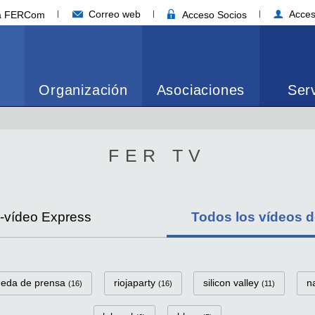
Correo web
Acces
ia FERCom
Acceso Socios
Organización
Asociaciones
Serv
FER TV
s-vídeo Express
Todos los vídeos 
ueda de prensa
riojaparty
silicon valley
n
(16)
(16)
(11)