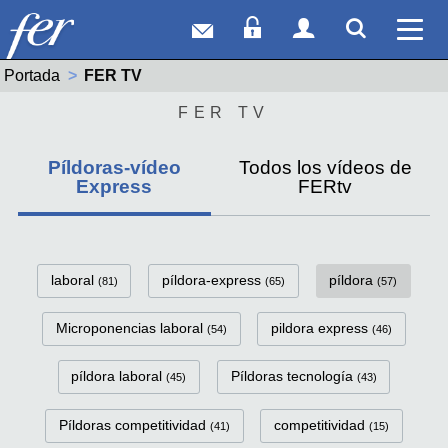
Correo web
Acceso Socios
Acceso Usuar
Mostrar
Ver 
Portada
Actual:
FER TV
FER TV
Píldoras-vídeo
Todos los vídeos de
Express
FERtv
FerTv Píldoras-vídeo Express C
laboral
píldora-express
píldora
(81)
(65)
(57)
Microponencias laboral
pildora express
(54)
(46)
píldora laboral
Píldoras tecnología
(45)
(43)
Píldoras competitividad
competitividad
(41)
(15)