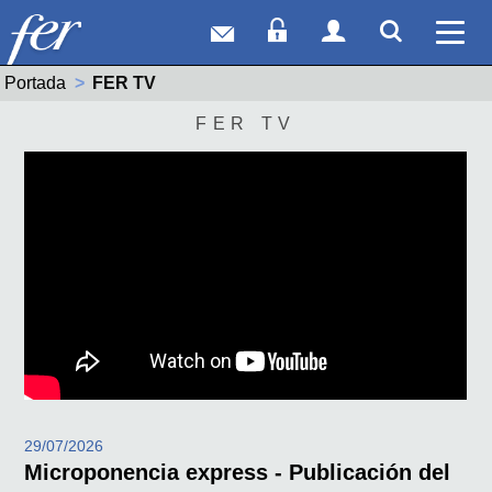
Correo web
Acceso Socios
Acceso Usuar
Mostrar
Ver 
Portada
Actual:
FER TV
FER TV
29/07/2026
Microponencia express - Publicación del