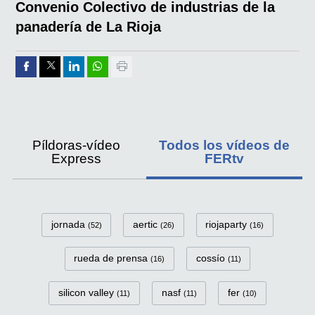
Convenio Colectivo de industrias de la
panadería de La Rioja
Compartir por Facebook
Compartir por Twitter
Compartir por Linkedin
Compartir por whatsapp
Imprimir
Píldoras-vídeo
Todos los vídeos de
Express
FERtv
FerTv Categorías
jornada
aertic
riojaparty
(52)
(26)
(16)
rueda de prensa
cossío
(16)
(11)
silicon valley
nasf
fer
(11)
(11)
(10)