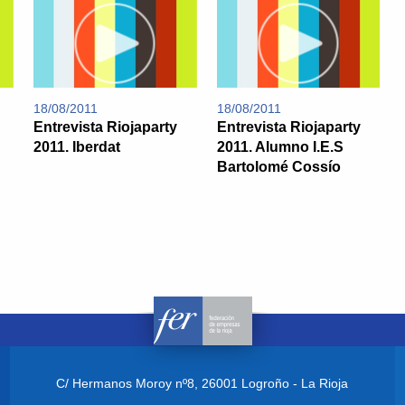
18/08/2011
18/08/2011
Entrevista Riojaparty
Entrevista Riojaparty
2011. Iberdat
2011. Alumno I.E.S
Bartolomé Cossío
C/ Hermanos Moroy nº8,
26001 Logroño - La Rioja