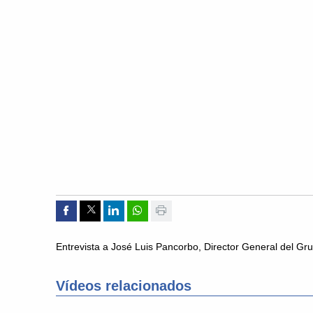
Compartir por Facebook
Compartir por Twitter
Compartir por Linkedin
Compartir por whatsapp
Imprimir
Entrevista a José Luis Pancorbo, Director General del Gru
Vídeos relacionados