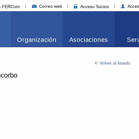
Correo web
Acces
ia FERCom
Acceso Socios
Organización
Asociaciones
Serv
Volver al listado
ncorbo