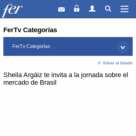
Correo web
Acceso Socios
Acceso Usuar
Mostrar
Ver 
FerTv Categorías
FerTv Categorías
Volver al listado
Sheila Argáiz te invita a la jornada sobre el
mercado de Brasil