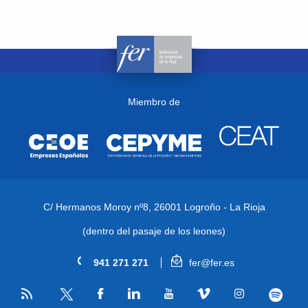
Miembro de
C/ Hermanos Moroy nº8,
26001 Logroño - La Rioja
(dentro del pasaje de los leones)
941 271 271
fer@fer.es
RSS