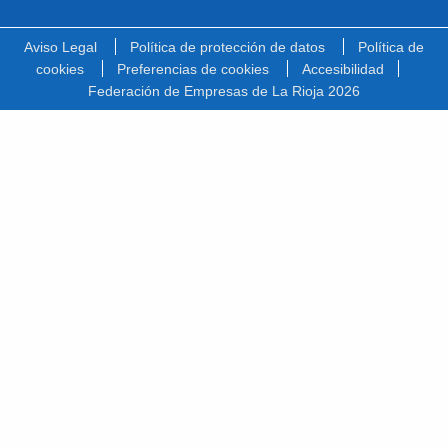
Facebook
Linkedin
Youtube
Vimeo
Instagram
Spotify
Twitter
Aviso Legal
Política de protección de datos
Política de
cookies
Preferencias de cookies
Accesibilidad
Federación de Empresas de La Rioja 2026