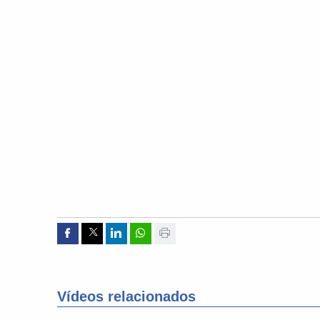
Compartir por Facebook
Compartir por Twitter
Compartir por Linkedin
Compartir por whatsapp
Imprimir
Vídeos relacionados