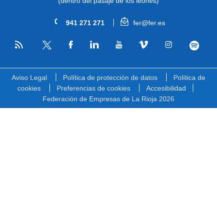
(dentro del pasaje de los leones)
941 271 271
fer@fer.es
RSS
Facebook
Linkedin
Youtube
Vimeo
Instagram
Spotify
Twitter
Aviso Legal
Política de protección de datos
Política de
cookies
Preferencias de cookies
Accesibilidad
Federación de Empresas de La Rioja 2026