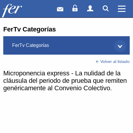
Correo web
Acceso Socios
Acceso Usuar
Mostrar
Ver 
FerTv Categorías
FerTv Categorías
Volver al listado
Microponencia express - La nulidad de la
cláusula del periodo de prueba que remiten
genéricamente al Convenio Colectivo.