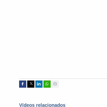
Compartir por Facebook
Compartir por Twitter
Compartir por Linkedin
Compartir por whatsapp
Imprimir
Vídeos relacionados