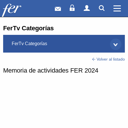
Correo web
Acceso Socios
Acceso Usuar
Mostrar
Ver 
FerTv Categorías
FerTv Categorías
Volver al listado
Memoria de actividades FER 2024