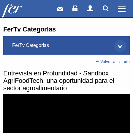
Correo web
Acceso Socios
Acceso Usuar
Mostrar
Ver 
FerTv Categorías
FerTv Categorías
Volver al listado
Entrevista en Profundidad - Sandbox
AgriFoodTech, una oportunidad para el
sector agroalimentario