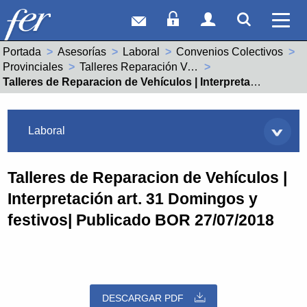
Correo web
Acceso Socios
Acceso Usuar
Mostrar
Ver 
Portada
Asesorías
Laboral
Convenios Colectivos
Provinciales
Talleres Reparación Vehiculos (26000395011982)
Actual:
Talleres de Reparacion de Vehículos | Interpretación art. 31 Domingos y festivos| Publicado BOR 27/07/2018
Asesorías
Laboral
Talleres de Reparacion de Vehículos |
Interpretación art. 31 Domingos y
festivos| Publicado BOR 27/07/2018
DESCARGAR PDF