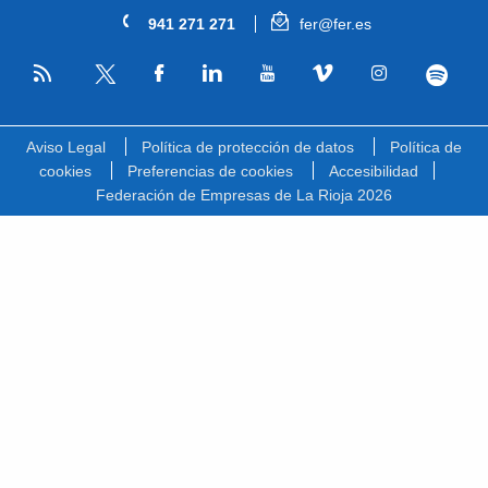
941 271 271
fer@fer.es
RSS
Facebook
Linkedin
Youtube
Vimeo
Instagram
Spotify
Twitter
Aviso Legal
Política de protección de datos
Política de
cookies
Preferencias de cookies
Accesibilidad
Federación de Empresas de La Rioja 2026