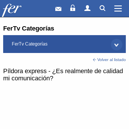
Correo web
Acceso Socios
Acceso Usuar
Mostrar
Ver 
FerTv Categorías
FerTv Categorías
Volver al listado
Píldora express - ¿Es realmente de calidad
mi comunicación?