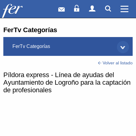
Correo web
Acceso Socios
Acceso Usuar
Mostrar
Ver 
FerTv Categorías
FerTv Categorías
Volver al listado
Píldora express - Línea de ayudas del
Ayuntamiento de Logroño para la captación
de profesionales