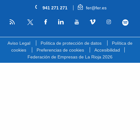
941 271 271
fer@fer.es
RSS
Facebook
Linkedin
Youtube
Vimeo
Instagram
Spotify
Twitter
Aviso Legal
Política de protección de datos
Política de
cookies
Preferencias de cookies
Accesibilidad
Federación de Empresas de La Rioja 2026