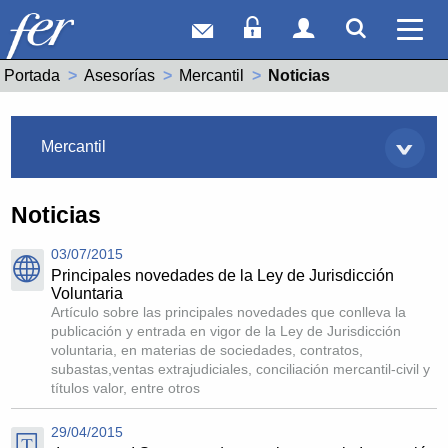
Correo web
Acceso Socios
Acceso Usuar
Mostrar
Ver 
Portada
Asesorías
Mercantil
Actual:
Noticias
Asesorías
Mercantil
Noticias
03/07/2015
Principales novedades de la Ley de Jurisdicción
Voluntaria
Artículo sobre las principales novedades que conlleva la
publicación y entrada en vigor de la Ley de Jurisdicción
voluntaria, en materias de sociedades, contratos,
subastas,ventas extrajudiciales, conciliación mercantil-civil y
títulos valor, entre otros
29/04/2015